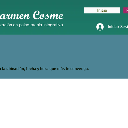
Inicio
zación en psicoterapia integrativa
Iniciar Ses
a la ubicación, fecha y hora que más te convenga.