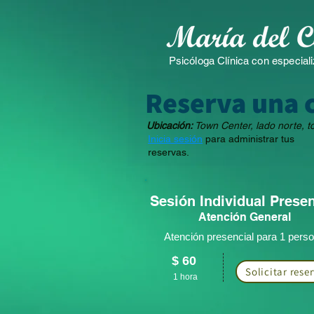
Psicóloga Clínica con especiali
Reserva una c
Ubicación:
Town Center, lado norte, t
Inicia sesión
para administrar tus
reservas.
Sesión Individual Presen
Atención General
Atención presencial para 1 pers
$ 60
Solicitar rese
1 ho
r
a