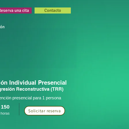
Reserva una cita
Contacto
ión
ón Individual Presencial
resión Reconstructiva (TRR)
ención presencial para 1 persona
 150
Solicitar reserva
 hor
a
s