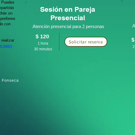
. Puedes
Sesión en Pareja
partirás
drás un
Presencial
 prefieres
ndo con
A
Atención presencial para 2 personas
$ 12
0
$
realizar
Solicitar reserva
1 hora
e pago
.
2
30 minutos
 Fonseca