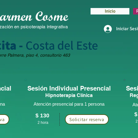
Inicio
zación en psicoterapia integrativa
Iniciar Ses
ita -
Costa del Este
orre Palmera, piso 4, consultorio 463
cial
Sesión Individual Presencial
Sesi
Hipn
oterapia Clínica
Reg
ona
Atención presencial para 1 persona
At
$
$ 130
rva
Solicitar reserva
2
2 ho
r
a