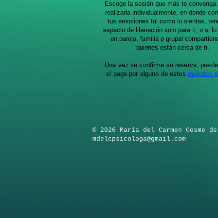
Escoge la sesión que más te convenga
realizarla individualmente, en donde com
tus emociones tal como lo sientas, ten
espacio de liberación solo para ti, o si lo
en pareja, familia o grupal compartie
quienes están cerca de ti.
Una vez se confirme su reserva, puede 
el pago por alguno de estos
métodos d
​© 2026 María del Carmen Cosme de
mdelcpsicologa@gmail.com