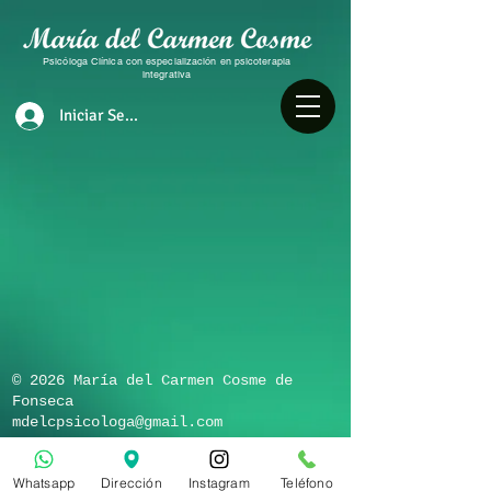
Psicóloga Clínica con especialización en psicoterapia
integrativa
Iniciar Sesión
​© 2026 María del Carmen Cosme de
Fonseca
mdelcpsicologa@gmail.com
Whatsapp
Dirección
Instagram
Teléfono