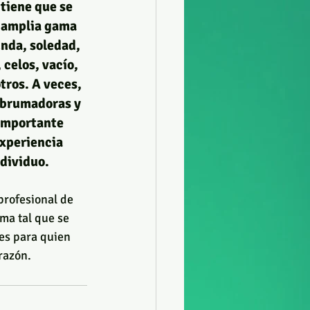
 tiene que se 
 amplia gama 
nda, soledad, 
 celos, vacío, 
tros. A veces, 
abrumadoras y 
 importante 
xperiencia 
dividuo. 
profesional de 
ma tal que se 
es para quien 
razón.