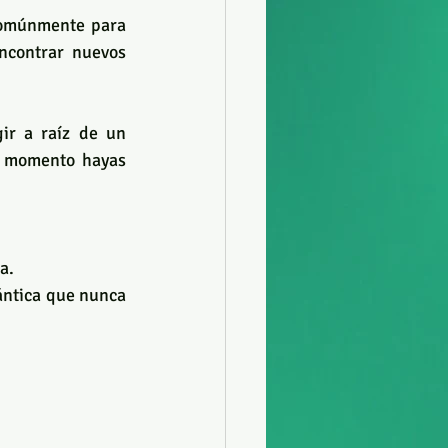
comúnmente para 
contrar nuevos 
Estar en duelo es una experiencia profundamente personal que puede surgir a raíz de un 
 momento hayas 
a.
ntica que nunca 