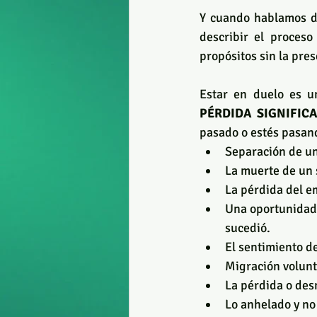
Y cuando hablamos de
describir el proces
propósitos sin la pres
PÉRDIDA SIGNIFICA
pasado o estés pasand
Separación de un
La muerte de un 
La pérdida del em
Una oportunidad 
sucedió.
El sentimiento de
Migración volunta
La pérdida o des
Lo anhelado y no 