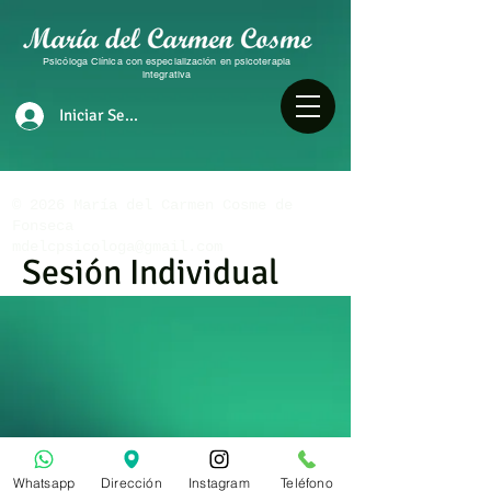
Psicóloga Clínica con especialización en psicoterapia
integrativa
Iniciar Sesión
​© 2026 María del Carmen Cosme de
Fonseca
mdelcpsicologa@gmail.com
Sesión Individual
Presencial
Hipnoterapi
Costa del Este
130
Whatsapp
Dirección
Instagram
Teléfono
dólares
2 h
2
USD 130