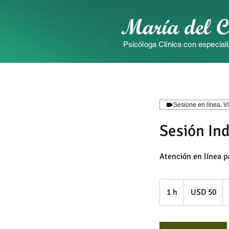
Psicóloga Clínica con especiali
Sesione en línea. Vi
Sesión Ind
Atención en línea p
50
dólares
1 h
1
USD 50
estadounidenses