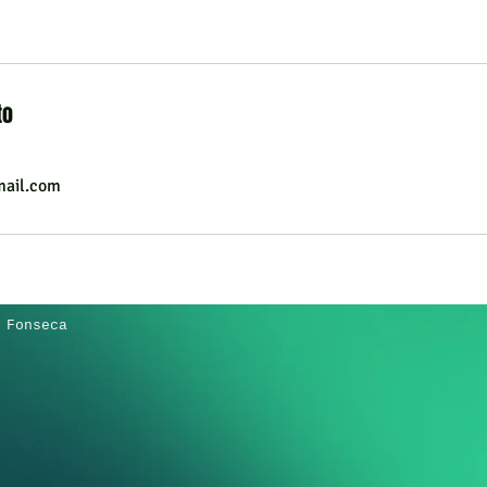
to
ail.com
 Fonseca