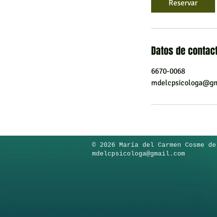
Reservar
Datos de contac
6670-0068
mdelcpsicologa@gm
​© 2026 María del Carmen Cosme de
mdelcpsicologa@gmail.com