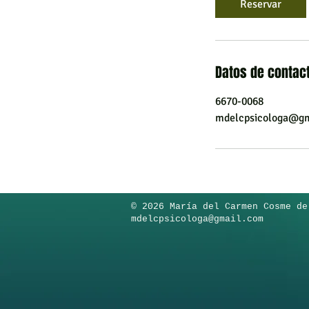
Reservar
i
Datos de contac
6670-0068
mdelcpsicologa@gm
í
​© 2026 María del Carmen Cosme de
mdelcpsicologa@gmail.com