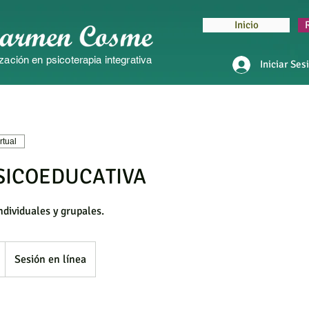
Inicio
zación en psicoterapia integrativa
Iniciar Ses
rtual
SICOEDUCATIVA
ndividuales y grupales.
L
Sesión en línea
a
d